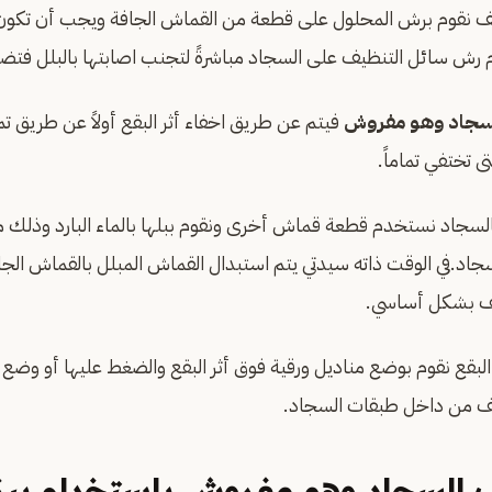
يف نقوم برش المحلول على قطعة من القماش الجافة ويجب أن تكو
 رش سائل التنظيف على السجاد مباشرةً لتجنب اصابتها بالبلل فتضط
لسجاد وهو مفروش
فيتم عن طريق اخفاء أثر البقع أولاً عن طريق ت
ى تختفي تماماً.
السجاد نستخدم قطعة قماش أخرى ونقوم ببلها بالماء البارد وذلك
جاد.في الوقت ذاته سيدتي يتم استبدال القماش المبلل بالقماش ال
يف بشكل أساسي.
لبقع نقوم بوضع مناديل ورقية فوق أثر البقع والضغط عليها أو وضع 
 من داخل طبقات السجاد.
 السجاد وهو مفروش باستخدام بيك