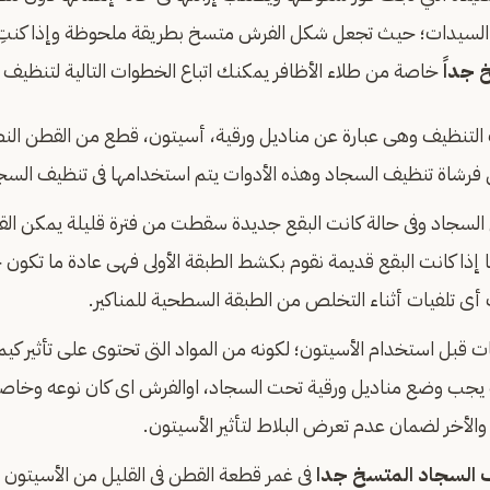
ن السيدات؛ حيث تجعل شكل الفرش متسخ بطريقة ملحوظة وإذا كنتِ 
 جداً
خاصة من طلاء الأظافر يمكنك اتباع الخطوات التالية لتنظيف ا
ت التنظيف وهى عبارة عن مناديل ورقية، أسيتون، قطع من القطن ا
ى فرشاة تنظيف السجاد وهذه الأدوات يتم استخدامها فى تنظيف السج
ن السجاد وفى حالة كانت البقع جديدة سقطت من فترة قليلة يمكن القيام
ما إذا كانت البقع قديمة نقوم بكشط الطبقة الأولى فهى عادة ما تكون
ى تلفيات أثناء التخلص من الطبقة السطحية للمناكير.
ات قبل استخدام الأسيتون؛ لكونه من المواد التى تحتوى على تأثير كي
ك يجب وضع مناديل ورقية تحت السجاد، اوالفرش اى كان نوعه وخاصة
والأخر لضمان عدم تعرض البلاط لتأثير الأسيتون.
 السجاد المتسخ جدا
فى غمر قطعة القطن فى القليل من الأسيتون 