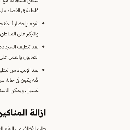
سطح السجادة مع التر
فاعلية فى القضاء على
نقوم بإحضار أسفنجية
والتركيز على المناطق
بعد تنظيف السجادة و
الصابون والعمل على 
بعد الإنتهاء من تن
لأنه يكون فى حالة مه
غسيل، ويمكن الاستع
ازالة المناكي
طلاء الأظافر من البقع 