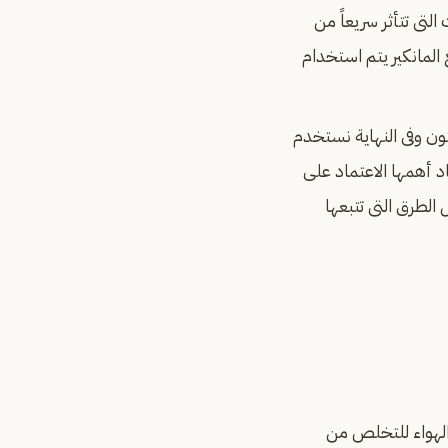
لتى تتأثر سريعاً من
 المانكير يتم استخدام
ن وفى النهاية نستخدم
د أهمها الاعتماد على
لطرق التى تتبعها
الهواء للتخلص من