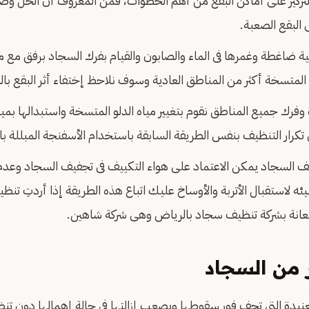
كيز على أماكن البقع من أهم الخطوات، فمن المعروف أن الخل وصودا
 البقع الصعبة.
 ضاغطة وغمرها فى الماء والصابون والقيام بفرك السجاد برفق مع م
 المتسخة أكثر من المناطق العادية وسوف نلاحظ إختفاء أثر البقع بال
فرك جميع المناطق نقوم بتغيير مياه الدلو المتسخة واستبدالها بمي
تكرار التنظيف بنفس الطريقة السابقة باستخدام الأسفنجة المبللة بال
ظيف السجاد يمكن الاعتماد على هواء التكييف فى تجفيف السجاد وعد
يئه لاستقبال الأتربة والأوساخ عليك اتباع هذه الطريقة إذا أردتِ تن
انة بشركة تنظيف سجاد بالرياض وهى شركة شاهين.
ر من السجاد
العنيدة التي تجف فور سقوطها ويصعب إزالتها فى حالة إهمالها دون ت