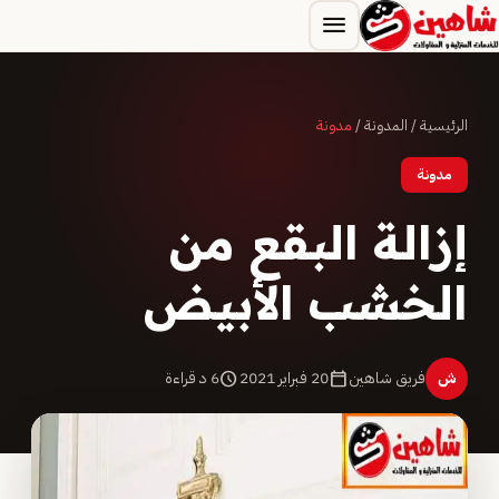
menu
الرئيسية
/
المدونة
/
مدونة
مدونة
إزالة البقع من
الخشب الأبيض
ش
فريق شاهين
calendar_today
20 فبراير 2021
schedule
6 د قراءة